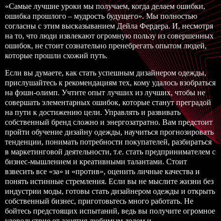
«Самые лучшие уроки мы получаем, когда делаем ошибки,
ошибка прошлого – мудрость будущего». Мы полностью
согласны с этим высказыванием Дейла Фердера. И, несмотря
на то, что люди извлекают огромную пользу из совершенных
ошибок, не стоит сознательно пренебрегать опытом людей,
которые прошли схожий путь.
Если вы думаете, как стать успешным дизайнером одежды,
прислушайтесь к рекомендациям тех, кому удалось взобраться
на фэшн-олимп. Учтите опыт лучших из лучших, чтобы не
совершать элементарных ошибок, которые станут преградой
на пути к достижению цели. Управлять и развивать
собственный бренд сложно и энергозатратно. Вам предстоит
пройти обучение дизайну одежды, научиться прогнозировать
тенденции, понимать потребности покупателей, разбираться
в маркетинговой деятельности, т.е. стать предпринимателем с
бизнес-мышлением и креативными талантами. Стоит
взвесить все «за» и «против», оценить личные качества и
понять истинные стремления. Если вы не мыслите жизни без
индустрии моды, готовы стать дизайнером одежды и открыть
собственный бизнес, приготовьтесь много работать. Не
бойтесь предстоящих испытаний, ведь вы получите огромное
удовольствие от занятия любимым делом и