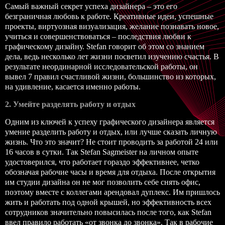
Самый важный секрет успеха дизайнера – это его
безграничная любовь к работе. Креативные идеи, успешные
проекты, виртуозная визуализация, желание познавать новое,
учиться и совершенствоваться – последствия любви к
графическому дизайну. Stefan говорит об этом со знанием
дела, ведь несколько лет жизни посветил изучению счастья. В
результате неординарной исследовательской работы, он
вывел
7 правил счастливой жизни
, большинство из которых,
на удивление, касается именно работы.
2. Умейте разделять работу и отдых
Одним из ключей к успеху графического дизайнера является
умение разделить работу и отдых, или лучше сказать личную
жизнь. Что это значит? Не стоит проводить за работой 24 или
16 часов в сутки. Так Stefan Sagmeister на личном опыте
удостоверился, что работает гораздо эффективнее, четко
обозначая рабочие часы и время для отдыха. После открытия
им студии дизайна он не мог позволить себе снять офис,
поэтому вместе с коллегами арендовал дуплекс. Им пришлось
жить и работать под одной крышей, но эффективность всех
сотрудников значительно повысилась после того, как Stefan
ввел правило работать «от звонка до звонка». Так в рабочие