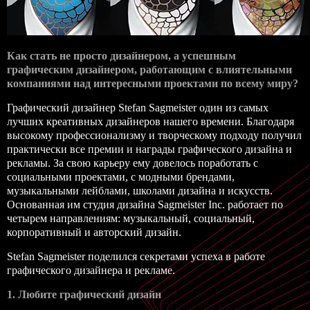
Как стать не просто дизайнером, а успешным
графическим дизайнером, работающим с влиятельными
компаниями над интересными проектами по всему миру?
Графический дизайнер Stefan Sagmeister один из самых
лучших креативных дизайнеров нашего времени. Благодаря
высокому профессионализму и творческому подходу получил
практически все премии и награды графического дизайна и
рекламы. За свою карьеру ему довелось поработать с
социальными проектами, с модными брендами,
музыкальными лейблами, школами дизайна и искусств.
Основанная им студия дизайна Sagmeister Inc. работает по
четырем направлениям: музыкальный, социальный,
корпоративный и авторский дизайн.
Stefan Sagmeister поделился секретами успеха в работе
графического дизайнера и рекламе.
1. Любите графический дизайн