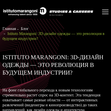
Главная
Блог
Istituto Marangoni: 3D-дизайн одежды — это революция в
будущем индустрии?
ISTITUTO MARANGONI: 3D-ДИЗАЙН
ОДЕЖДЫ — ЭТО РЕВОЛЮЦИЯ В
БУДУЩЕМ ИНДУСТРИИ?
На фоне глобального перехода к новым технологиям
стремительно растет спрос на 3D-контент. Эта тенденция
охватывает самые разные области — от интерактивных
развлечений (видеоигры и кинопроизводство) до таких
направлений, как дизайн одежды и архитектура.