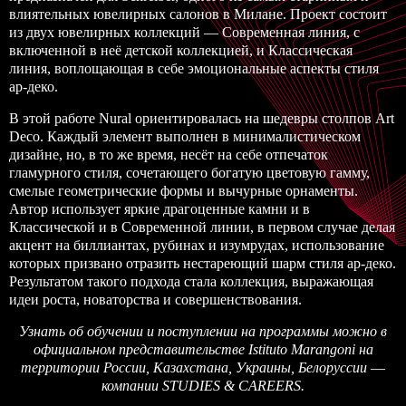
влиятельных ювелирных салонов в Милане. Проект состоит
из двух ювелирных коллекций ― Современная линия, с
включенной в неё детской коллекцией, и Классическая
линия, воплощающая в себе эмоциональные аспекты стиля
ар-деко.
В этой работе Nural ориентировалась на шедевры столпов Art
Deco. Каждый элемент выполнен в минималистическом
дизайне, но, в то же время, несёт на себе отпечаток
гламурного стиля, сочетающего богатую цветовую гамму,
смелые геометрические формы и вычурные орнаменты.
Автор использует яркие драгоценные камни и в
Классической и в Современной линии, в первом случае делая
акцент на биллиантах, рубинах и изумрудах, использование
которых призвано отразить нестареющий шарм стиля ар-деко.
Результатом такого подхода стала коллекция, выражающая
идеи роста, новаторства и совершенствования.
Узнать об обучении и поступлении на программы можно в
официальном представительстве Istituto Marangoni на
территории России, Казахстана, Украины, Белоруссии ―
компании STUDIES & CAREERS
.