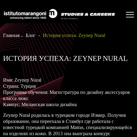
Главная
Блог
История успеха: Zeynep Nural
ИСТОРИЯ УСПЕХА: ZEYNEP NURAL
Имя: Zeynep Nural
Страна: Турция
Программа обучения:
Магистратура по дизайну аксессуаров
класса люкс
Кампус: Миланская школа дизайна
Zeynep Nural родилась в турецком городе Измир. Получив
образование, она переехала в Стамбул где работала с
известной турецкой компанией Matras, специализирующейся
на изделиях из кожи. В 2013 она выиграла конкурс