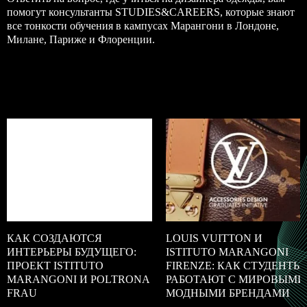
помогут консультанты STUDIES&CAREERS, которые знают
все тонкости обучения в кампусах Марангони в Лондоне,
Милане,
Париже
и
Флоренции
.
КАК СОЗДАЮТСЯ
LOUIS VUITTON И
ИНТЕРЬЕРЫ БУДУЩЕГО:
ISTITUTO MARANGONI
ПРОЕКТ ISTITUTO
FIRENZE: КАК СТУДЕНТЫ
MARANGONI И POLTRONA
РАБОТАЮТ С МИРОВЫМИ
FRAU
МОДНЫМИ БРЕНДАМИ