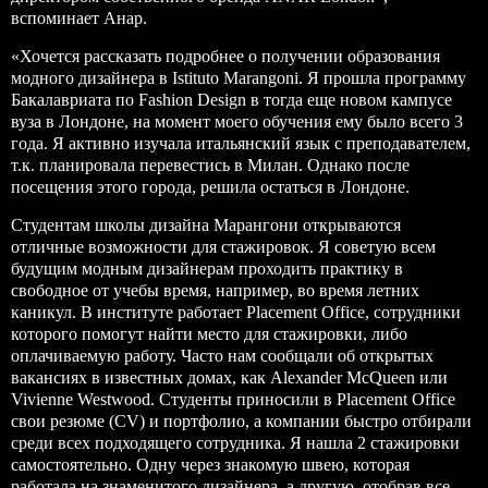
вспоминает Анар.
«Хочется рассказать подробнее о получении образования
модного дизайнера в Istituto Marangoni. Я прошла программу
Бакалавриата по Fashion Design
в тогда еще новом кампусе
вуза в
Лондоне
, на момент моего обучения ему было всего 3
года. Я активно изучала итальянский язык с преподавателем,
т.к. планировала перевестись в
Милан
. Однако после
посещения этого города, решила остаться в Лондоне.
Студентам школы дизайна Марангони открываются
отличные возможности для стажировок. Я советую всем
будущим модным дизайнерам проходить практику в
свободное от учебы время, например, во время летних
каникул. В институте работает Placement Office, сотрудники
которого помогут найти место для стажировки, либо
оплачиваемую работу. Часто нам сообщали об открытых
вакансиях в известных домах, как Alexander McQueen или
Vivienne Westwood. Студенты приносили в Placement Office
свои резюме (CV) и портфолио, а компании быстро отбирали
среди всех подходящего сотрудника. Я нашла 2 стажировки
самостоятельно. Одну через знакомую швею, которая
работала на знаменитого дизайнера, а другую, отобрав все