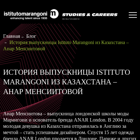
Главная
Блог
История выпускницы Istituto Marangoni из Казахстана –
Анар Менсиитовой
ИСТОРИЯ ВЫПУСКНИЦЫ ISTITUTO
MARANGONI ИЗ КАЗАХСТАНА –
АНАР МЕНСИИТОВОЙ
Анар Менсиитова – выпускница лондонской школы моды
Марангони и основатель бренда ANAR London. В 2004 году
молодая девушка из Казахстана отправилась в Англию за
мечтой – стать успешным дизайнером. Спустя 15 лет одежда
бренда ANAR London продается в Лондоне, Париже и других