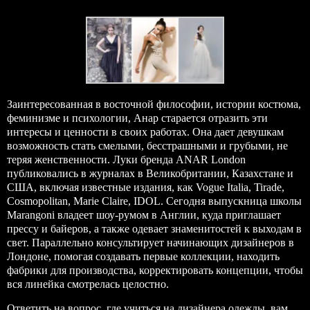
Заинтересованная в восточной философии, истории костюма,
феминизме и психологии, Анар старается отразить эти
интересы и ценности в своих работах. Она дает девушкам
возможность стать смелыми, бесстрашными и грубыми, не
теряя женственности. Луки бренда ANAR London
публиковались в журналах в Великобритании, Казахстане и
США, включая известные издания, как Vogue Italia, Tirade,
Cosmopolitan, Marie Claire, IDOL. Сегодня выпускница школы
Marangoni владеет шоу-румом в Англии, куда приглашает
прессу и байеров, а также одевает знаменитостей к выходам в
свет. Параллельно консультирует начинающих дизайнеров в
Лондоне, помогая создавать первые коллекции, находить
фабрики для производства, корректировать концепции, чтобы
вся линейка смотрелась целостно.
Ответить на вопрос, где учиться на дизайнера одежды, вам