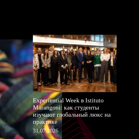
Experiential Week в Istituto
Marangoni: как студенты
изучают глобальный люкс на
практике
31.07.2026