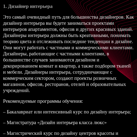
1. Дизайнер интерьера
Это самый очевидный путь для большинства дизайнеров. Как
дизайнер интерьера вы будете заниматься проектами
интерьеров апартаментов, офисов и других красивых зданий.
Дизайнеры интерьера должны быть креативными, понимать
теорию цвета и отслеживать последние тенденции в дизайне.
Они могут работать с частными и коммерческими клиентами.
Дизайнеры, работающие с частными клиентами, в
большинстве случаев занимаются дизайном и
декорированием комнат и квартир, а также подбором тканей
и мебели. Дизайнеры интерьера, сотрудничающие с
коммерческим сектором, создают проекты розничных
магазинов, офисов, ресторанов, отелей и образовательных
учреждений.
Рекомендуемые программы обучения:
–
Бакалавриат
или интенсивный курс по дизайну интерьера;
– Магистратура
«Дизайн интерьера класса люкс»
– Магистрический курс по дизайну центров красоты и