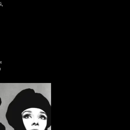
й,
и
и