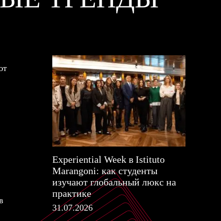
ют
Experiential Week в Istituto
Marangoni: как студенты
изучают глобальный люкс на
практике
в
31.07.2026