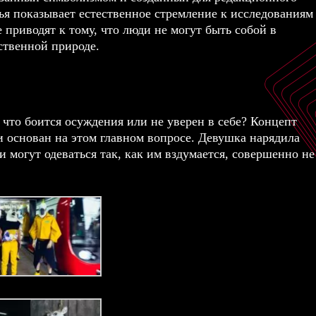
я показывает естественное стремление к исследованиям
приводят к тому, что люди не могут быть собой в
ственной природе.
 что боится осуждения или не уверен в себе? Концепт
и
основан на этом главном вопросе. Девушка нарядила
и могут одеваться так, как им вздумается, совершенно не