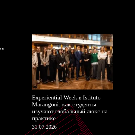
их
Experiential Week в Istituto
Marangoni: как студенты
изучают глобальный люкс на
практике
31.07.2026