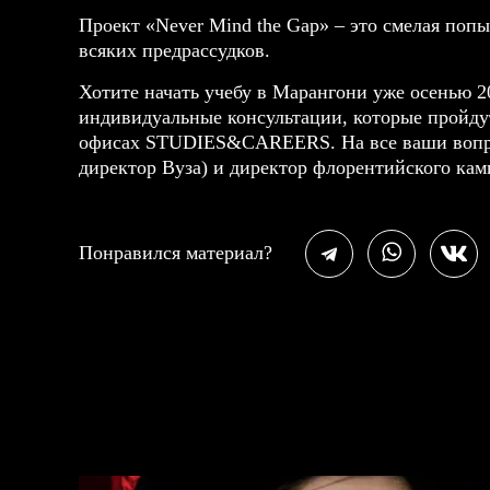
Проект «Never Mind the Gap» – это смелая поп
всяких предрассудков.
Хотите начать учебу в Марангони уже осенью 2
индивидуальные консультации, которые пройдут
офисах STUDIES&CAREERS. На все ваши вопро
директор Вуза) и директор флорентийского ка
Понравился материал?