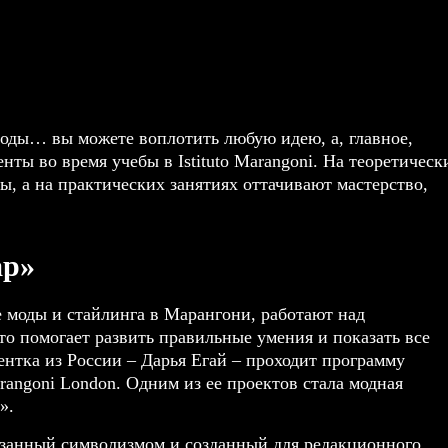
оды… вы можете воплотить любую идею, а, главное,
енты во время учебы в Istituto Marangoni. На теоретическ
ы, а на практических занятиях оттачивают мастерство,
ap»
 моды и стайлинга в Марангони, работают над
то помогает развить правильные умения и показать все
ентка из России – Дарья Егай – проходит программу
arangoni London
. Одним из ее проектов стала модная
».
изанный символизмом и созданный для редакционного