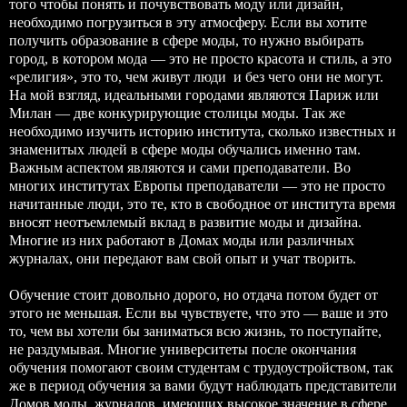
того чтобы понять и почувствовать моду или дизайн,
необходимо погрузиться в эту атмосферу. Если вы хотите
получить образование в сфере моды, то нужно выбирать
город, в котором мода — это не просто красота и стиль, а это
«религия», это то, чем живут люди и без чего они не могут.
На мой взгляд, идеальными городами являются Париж или
Милан — две конкурирующие столицы моды. Так же
необходимо изучить историю института, сколько известных и
знаменитых людей в сфере моды обучались именно там.
Важным аспектом являются и сами преподаватели. Во
многих институтах Европы преподаватели — это не просто
начитанные люди, это те, кто в свободное от института время
вносят неотъемлемый вклад в развитие моды и дизайна.
Многие из них работают в Домах моды или различных
журналах, они передают вам свой опыт и учат творить.
Обучение стоит довольно дорого, но отдача потом будет от
этого не меньшая. Если вы чувствуете, что это — ваше и это
то, чем вы хотели бы заниматься всю жизнь, то поступайте,
не раздумывая. Многие университеты после окончания
обучения помогают своим студентам с трудоустройством, так
же в период обучения за вами будут наблюдать представители
Домов моды, журналов, имеющих высокое значение в сфере