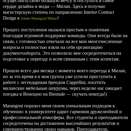
осуществить свою большую мечту и поступить в самое
сердце дизайна и моды — Милан. Здесь я получаю
магистерскую степень по направлению Interior Contract
Design в
!
Istituto Marangoni Milano
Процесс поступления оказался простым и понятным
благодаря огромной поддержке команды. Они всегда были на
связи, с готовностью отвечали на все мои многочисленные
вопросы и полностью взяли на себя организацию
документооборота. Это позволило мне сосредоточиться на
подготовке к переезду и всем связанным с этим аспектам.
Прошло всего два месяца с момента моего переезда в Милан,
но за это время я и моя группа уже успели приступить к
работе с легендарным брендом Cappellini, посетить
миланские мебельные шоурумы, через неделю нас ожидает
поездка в Венецию на Biennale — скучать некогда!)
Marangoni поразил меня своим уникальным подходом к
обучению: в университете царит гармония дружелюбной и
профессиональной атмосферы. Все студенты и преподаватели
сосредоточены на достижении высочайших результатов и
совершенствовании своих навыков. Преподаватели,