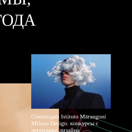
ГОДА
Стипендии Istituto Marangoni
Milano Design: конкурсы с
легендами дизайна