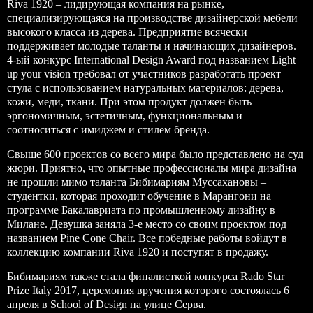
Riva 1920 – лидирующая компания на рынке,
специализирующаяся на производстве дизайнерской мебели
высокого класса из дерева. Предприятие всячески
поддерживает молодые таланты и начинающих дизайнеров.
4-ый конкурс International Design Award под названием Light
up your vision требовал от участников разработать проект
стула с использованием натуральных материалов: дерева,
кожи, меди, ткани. При этом продукт должен быть
эргономичным, эстетичным, функциональным и
соотноситься с имиджем и стилем бренда.
Свыше 600 проектов со всего мира было представлено на суд
жюри. Приятно, что опытные профессионалы мира дизайна
не прошли мимо таланта Бибимариям Муссахановы –
студентки, которая проходит обучение в Марангони на
программе Бакалавриата по
промышленному дизайну
в
Милане. Девушка заняла 3-е место со своим проектом под
названием Pine Cone Chair. Все победные работы войдут в
коллекцию компании Riva 1920 и поступят в продажу.
Бибимариям также стала финалисткой конкурса Rado Star
Prize Italy 2017, церемония вручения которого состоялась 6
апреля в School of Design на улице Серва.