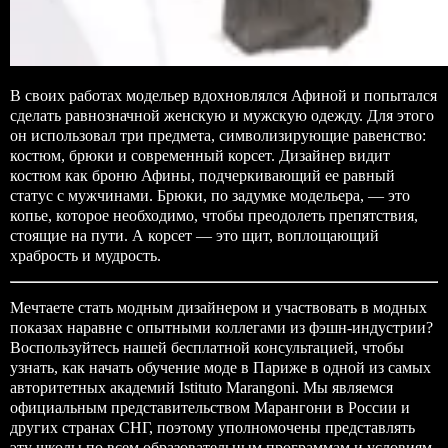
В своих работах модельер вдохновлялся Афиной и попытался
сделать равнозначной женскую и мужскую одежду. Для этого
он использовал три предмета, символизирующие равенство:
костюм, брюки и современный корсет. Дизайнер видит
костюм как броню Афины, подчеркивающий ее равный
статус с мужчинами. Брюки, по задумке модельера, — это
копье, которое необходимо, чтобы преодолеть препятствия,
стоящие на пути. А корсет — это щит, воплощающий
храбрость и мудрость.
Мечтаете стать модным дизайнером и участвовать в модных
показах наравне с опытными коллегами из фэшн-индустрии?
Воспользуйтесь нашей бесплатной консультацией, чтобы
узнать, как начать обучение моде в Париже в одной из самых
авторитетных академий
Istituto Marangoni
. Мы являемся
официальным представительством Марангони в России и
других странах СНГ, поэтому уполномочены представлять
эту школы по всем образовательным программам и условиям