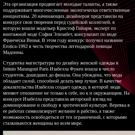
Эта организация продвигает молодые таланты, а также
поддерживает многочисленные экологически ответственные
инициативы. 20 начинающих дизайнеров представили на
конкурсе свои творения перед судейской коллегией, в
которую вошли модельер Кристоф Гийарм, эксперт по
винтажной моде София Элизабет, консультант по моде
Франческа Винья. В этом году конкурс получил название
Erotica-1992 в честь творчества легендарной певицы
Мадонны.
Студентка
магистратуры по дизайну женской одежды
в
Istituto Marangoni Paris
Изабелла Фукен вошла в число
студентов, дошедших до финала. Она убеждена, что мода
обладает силой, способной делать мир лучше. В качестве
доказательства Изабелла создает одежду, в которой люди
меняют отношение не только к себе, но к и окружающим. На
конкурсе Изабелла представила авторский взгляд на
доминирование и свободу в эротической культуре. Веревка в
ее работах символизирует желание и рабство, а также
возможность освободиться от тех ограничений, с которыми
сталкиваются женщины во всем мире.