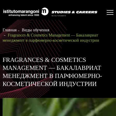
Главная
Виды обучения
Fragrances & Cosmetics Management — Бакалавриат
менеджмент в парфюмерно-косметической индустрии
FRAGRANCES & COSMETICS
MANAGEMENT — БАКАЛАВРИАТ
МЕНЕДЖМЕНТ В ПАРФЮМЕРНО-
КОСМЕТИЧЕСКОЙ ИНДУСТРИИ