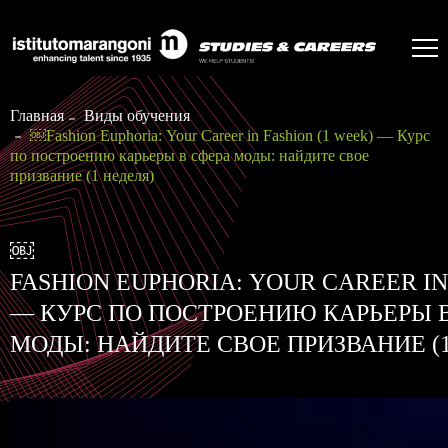
Главная
Виды обучения
￼Fashion Euphoria: Your Career in Fashion (1 week) — Курс
по построению карьеры в сфера моды: найдите свое
призвание (1 неделя)
￼
FASHION EUPHORIA: YOUR CAREER IN
— КУРС ПО ПОСТРОЕНИЮ КАРЬЕРЫ 
МОДЫ: НАЙДИТЕ СВОЕ ПРИЗВАНИЕ (1