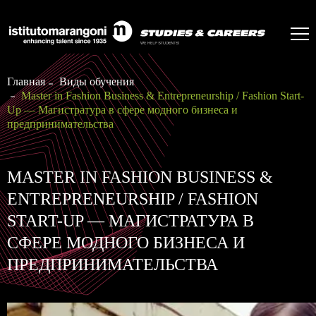
Главная
Виды обучения
Master in Fashion Business & Entrepreneurship / Fashion Start-
Up — Магистратура в сфере модного бизнеса и
предпринимательства
MASTER IN FASHION BUSINESS &
ENTREPRENEURSHIP / FASHION
START-UP — МАГИСТРАТУРА В
СФЕРЕ МОДНОГО БИЗНЕСА И
ПРЕДПРИНИМАТЕЛЬСТВА