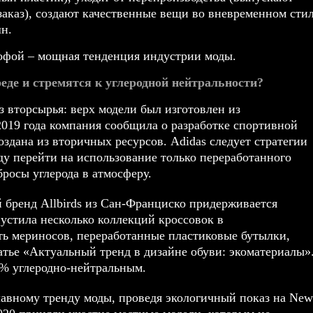
аказ), создают качественные вещи во вневременном стил
шн.
рофой – мощная тенденция индустрии моды.
еде и стремятся к углеродной нейтральности?
з вторсырья: верх модели был изготовлен из
019 года компания сообщила о разработке спортивной
создана из вторичных ресурсов. Adidas следует стратегии
оду перейти на использование только переработанного
бросы углерода в атмосферу.
й бренд Allbirds из Сан-Франциско придерживается
устила несколько коллекций кроссовок в
ть мериносов, переработанные пластиковые бутылки,
тье «
Актуальный тренд в дизайне обуви: экоматериалы
»
00% углеродно-нейтральным.
главному тренду моды, проведя экологичный показ на New