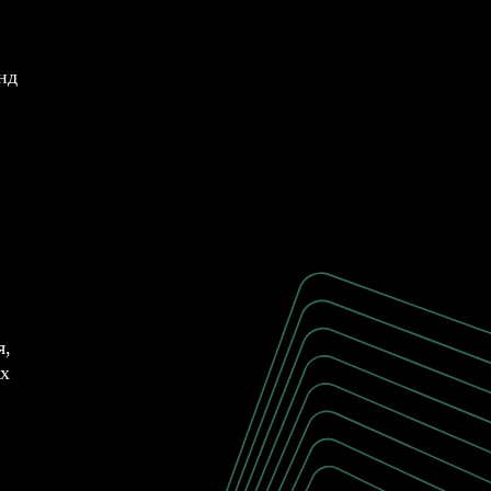
нд
я,
ых