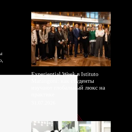
ы
о,
Experiential Week в Istituto
Marangoni: как студенты
изучают глобальный люкс на
практике
31.07.2026