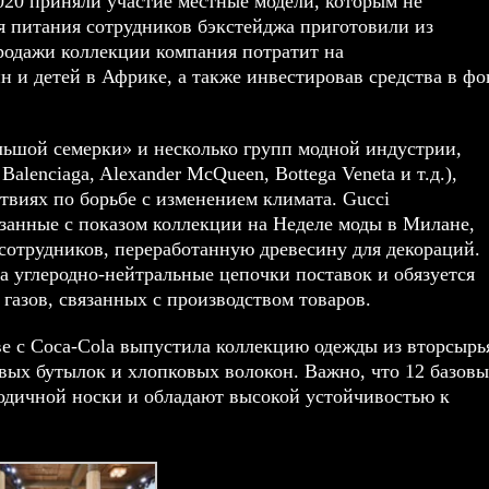
2020 приняли участие местные модели, которым не
ля питания сотрудников бэкстейджа приготовили из
продажи коллекции компания потратит на
 и детей в Африке, а также инвестировав средства в фо
ольшой семерки» и несколько групп модной индустрии,
 Balenciaga, Alexander McQueen, Bottega Veneta и т.д.),
твиях по борьбе с изменением климата. Gucci
язанные с показом коллекции на Неделе моды в Милане,
 сотрудников, переработанную древесину для декораций.
а углеродно-нейтральные цепочки поставок и обязуется
газов, связанных с производством товаров.
ве с Coca-Cola выпустила коллекцию одежды из вторсырь
овых бутылок и хлопковых волокон. Важно, что 12 базов
годичной носки и обладают высокой устойчивостью к