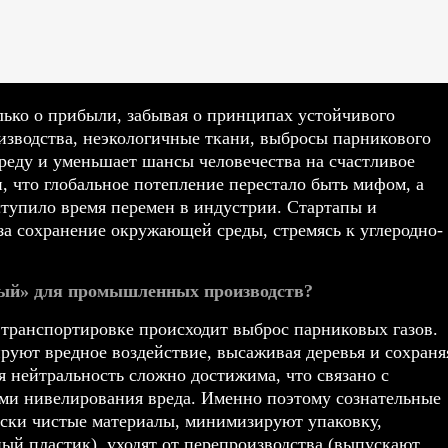
лько о прибыли, забывая о принципах устойчивого
изводства, неэкологичные ткани, выбросы парникового
среду и уменьшает шансы человечества на счастливое
, что глобальное потепление перестало быть мифом, а
ступило время перемен в индустрии. Стартапы и
а сохранение окружающей среды, стремясь к углеродно-
ный» для промышленных производств?
 транспортировке происходит выброс парниковых газов.
руют вредное воздействие, высаживая деревья и сохраня
 нейтральность сложно достижима, что связано с
ми нивелирования вреда. Именно поэтому сознательные
ески чистые материалы, минимизируют упаковку,
ый пластик), уходят от перепроизводства (выпускают