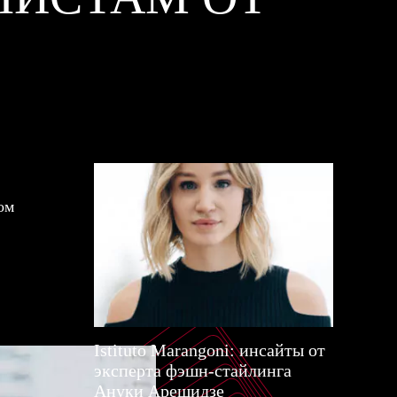
ом
Istituto Marangoni: инсайты от
эксперта фэшн-стайлинга
Ануки Арешидзе