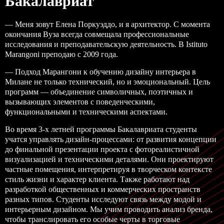
Бакалавриат
— Меня зовут Елена Поркуэддо, и я архитектор. С момента
окончания Вуза всегда совмещала профессиональные
исследования и преподавательскую деятельность. В Istituto
Marangoni преподаю с 2009 года.
— Подход Марангони к обучению дизайну интерьера
в
Милане
не только технический, но и эмоциональный. Цель
программ — объединение символичных, поэтичных и
вызывающих элементов с поведенческими,
функциональными и техническими аспектами.
Во время
3-х летней программы Бакалавриата
студенты
учатся управлять дизайн-процессами: от развития концепции
до финальной презентации проекта с фотореалистичной
визуализацией и техническими деталями. Они проектируют
частные помещения, интерпретируя в творческом контексте
стиль жизни и характер клиента. Также работают над
разработкой общественных и коммерческих пространств
разных типов. Студенты исследуют связь между модой и
интерьерным дизайном. Мы учим проводить анализ бренда,
чтобы транслировать его особые черты в торговые