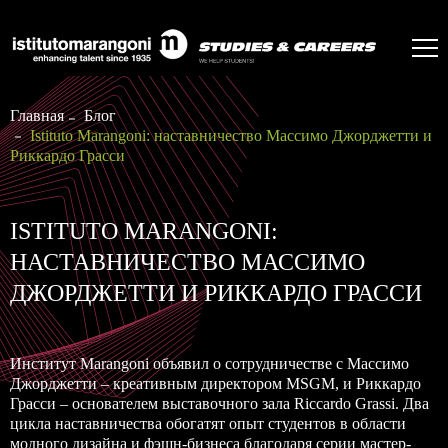
Главная
Блог
Istituto Marangoni: наставничество Массимо Джорджетти и
Риккардо Грасси
ISTITUTO MARANGONI:
НАСТАВНИЧЕСТВО МАССИМО
ДЖОРДЖЕТТИ И РИККАРДО ГРАССИ
Институт Marangoni объявил о сотрудничестве с Массимо
Джорджетти – креативным директором MSGM, и Риккардо
Грасси – основателем выставочного зала Riccardo Grassi. Два
цикла наставничества обогатят опыт студентов в области
модного дизайна и фэшн-бизнеса благодаря серии мастер-