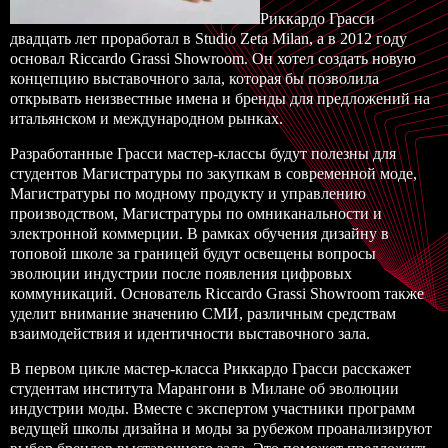
Риккардо Грасси
двадцать лет проработал в Studio Zeta Milan, а в 2012 году
основал Riccardo Grassi Showroom. Он хотел создать новую
концепцию выставочного зала, которая бы позволила
открывать неизвестные имена и бренды для предложений на
итальянском и международном рынках.
Разработанные Грасси мастер-классы будут полезны для
студентов
Магистратуры по закупкам в современной моде
,
Магистратуры по модному продукту и управлению
производством
,
Магистратуры по омниканальности и
электронной коммерции
. В рамках обучения дизайну в
топовой школе за границей будут освещены вопросы
эволюции индустрии после появления цифровых
коммуникаций. Основатель Riccardo Grassi Showroom также
уделит внимание значению СМИ, различным средствам
взаимодействия и идентичности выставочного зала.
В первом цикле мастер-класса Риккардо Грасси расскажет
студентам института Марангони в
Милане
об эволюции
индустрии моды. Вместе с экспертом участники программ
ведущей школы дизайна и моды за рубежом проанализируют